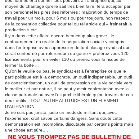
des normes et à donner tous pouvoirs à l’Entreprise qui, au
moyen du chantage qu’elle sait très bien faire, fera accepter par
son personnel les pires des réformes : majoration du temps de
travail pour un mois, pour 6 mois ou pour toujours, non respect
de la convention collective pour tel ou tel article qui « freinerait la
production » etc.
Il y a dans cette affaire encore beaucoup plus grave : le
contournement en réalité de la négociation sociale y compris
dans l’entreprise avec suppression de tout blocage syndical qui
serait contourné par referendum du genre « préférez vous 120
licenciements pour en éviter 130 ou prenez vous le risque de
fermer la boîte ».
Qu’on le veuille ou pas, le syndicat est à l’entreprise ce que le
parti politique est à la démocratie, un outil indispensable, un outil
de conscientisation, un outil de progression de la vie sociale vers
le meilleur et par nature, il ne peut y avoir confrontation avec la
classe patronale ou avec l’oligarchie libérale qu’au travers de ces
deux outils…TOUT AUTRE ATTITUDE EST UN ELEMENT
D’ALIENATION .
Je ne suis pas juriste, juste un modeste militant qui, avec
l’expérience, croit savoir certains dangers. Sans doute cette
démonstration est incomplète, discutable par certains points mais
une chose est sûre….
NE VOUS TROMPEZ PAS DE BULLETIN DE