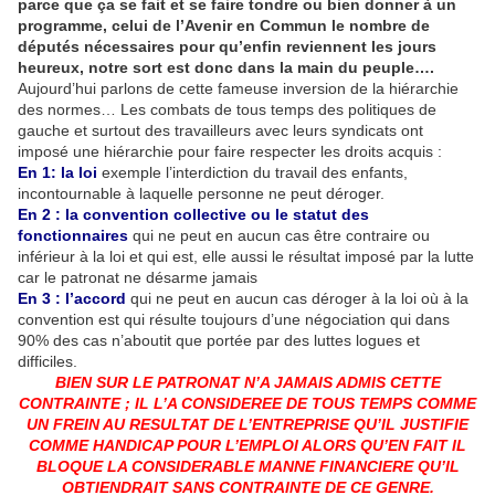
parce que ça se fait et se faire tondre ou bien donner à un
programme, celui de l’Avenir en Commun le nombre de
députés nécessaires pour qu’enfin reviennent les jours
heureux, notre sort est donc dans la main du peuple….
Aujourd’hui parlons de cette fameuse inversion de la hiérarchie
des normes… Les combats de tous temps des politiques de
gauche et surtout des travailleurs avec leurs syndicats ont
imposé une hiérarchie pour faire respecter les droits acquis :
En 1: la loi
exemple l’interdiction du travail des enfants,
incontournable à laquelle personne ne peut déroger.
En 2 : la convention collective ou le statut des
fonctionnaires
qui ne peut en aucun cas être contraire ou
inférieur à la loi et qui est, elle aussi le résultat imposé par la lutte
car le patronat ne désarme jamais
En 3 : l’accord
qui ne peut en aucun cas déroger à la loi où à la
convention est qui résulte toujours d’une négociation qui dans
90% des cas n’aboutit que portée par des luttes logues et
difficiles.
BIEN SUR LE PATRONAT N’A JAMAIS ADMIS CETTE
CONTRAINTE ; IL L’A CONSIDEREE DE TOUS TEMPS COMME
UN FREIN AU RESULTAT DE L’ENTREPRISE QU’IL JUSTIFIE
COMME HANDICAP POUR L’EMPLOI ALORS QU’EN FAIT IL
BLOQUE LA CONSIDERABLE MANNE FINANCIERE QU’IL
OBTIENDRAIT SANS CONTRAINTE DE CE GENRE.