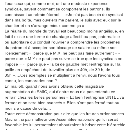
Tous ceux qui, comme moi, ont une modeste expérience
syndicale, savent comment se comportent les patrons. Ils
connaissent ce refrain éternel…. »Je n’ai pas besoin de syndicat
dans ma boîte, mes ouvriers me parlent, je suis avec eux sur le
chantier et on s’arrange mieux comme ça ».
La réalité du monde du travail est beaucoup moins angélique, en
fait il existe une forme de chantage affectif ou pas, paternaliste
ou autoritaire qui conduit l’ouvrier à comprendre les problèmes
du patron et à accepter son blocage de salaire ou même son
licenciement « parce que M.X. ne peut pas faire autrement » «
parce que « M.Y ne peut pas suivre ce truc que les syndicats ont
imposé » « parce que « la loi de gauche met l’entreprise sur la
paille en empêchant de travailler plus de 40h, de 39 h, de
35h »….Ces exemples se multiplient à l’envi, nous l’avons tous
connu, les camarades non ?
En mai 68, quand nous avons obtenu cette magistrale
augmentation du SMIC, qui d’entre nous n’a pas entendu ce
refrain chez les belles personnes « Et bien l’entreprise UNTEL va
fermer et on sera bien avancés » Elles n’ont pas fermé tout au
moins à cause de cela….
Toute cette démonstration pour dire que les futures ordonnances
Macron, si par malheur une Assemblée nationale qui lui serait
favorable les lui permettaient aboutiraient à briser cette hiérarchie