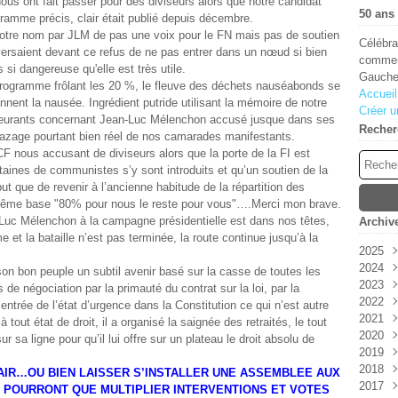
us ont fait passer pour des diviseurs alors que notre candidat
50 ans 
ramme précis, clair était publié depuis décembre.
notre nom par JLM de pas une voix pour le FN mais pas de soutien
Célébra
ersaient devant ce refus de ne pas entrer dans un nœud si bien
comment
 si dangereuse qu'elle est très utile.
Gauche
rogramme frôlant les 20 %, le fleuve des déchets nauséabonds se
Accueil
donnent la nausée. Ingrédient putride utilisant la mémoire de notre
Créer u
cœurants concernant Jean-Luc Mélenchon accusé jusque dans ses
Recher
azage pourtant bien réel de nos camarades manifestants.
PCF nous accusant de diviseurs alors que la porte de la FI est
aines de communistes s’y sont introduits et qu’un soutien de la
but que de revenir à l’ancienne habitude de la répartition des
même base "80% pour nous le reste pour vous"….Merci mon brave.
-Luc Mélenchon à la campagne présidentielle est dans nos têtes,
Archiv
 et la bataille n’est pas terminée, la route continue jusqu’à la
2025
2024
Aoû
son bon peuple un subtil avenir basé sur la casse de toutes les
2023
Juin
Déc
s de négociation par la primauté du contrat sur la loi, par la
2022
Janv
Sep
Oct
l’entrée de l’état d’urgence dans la Constitution ce qui n’est autre
2021
Aoû
Juil
Déc
 à tout état de droit, il a organisé la saignée des retraités, le tout
2020
Juil
Avri
Sep
Déc
r sa ligne pour qu’il lui offre sur un plateau le droit absolu de
2019
Juin
Juin
Nov
Nov
2018
Mai
Oct
Oct
Déc
AIR…OU BIEN LAISSER S’INSTALLER UNE ASSEMBLEE AUX
2017
Avri
Aoû
Sep
Nov
Déc
 POURRONT QUE MULTIPLIER INTERVENTIONS ET VOTES