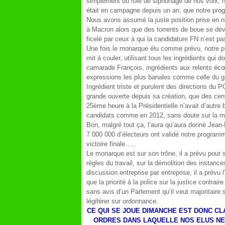
simplement du rôle de siphonage de nos voix, no
était en campagne depuis un an, que notre prog
Nous avons assumé la juste position prise en 
à Macron alors que des torrents de boue se dév
ficelé par ceux à qui la candidature FN n’est pas
Une fois le monarque élu comme prévu, notre p
mit à couler, utilisant tous les ingrédients qui 
camarade François, ingrédients aux relents é
expressions les plus banales comme celle du g
Ingrédient triste et purulent des directions du 
grande ouverte depuis sa création, que des cent
25
ème
heure à la Présidentielle n’avait d’autre 
candidats comme en 2012, sans doute sur la 
Bon, malgré tout ça, l’aura qu’aura donné Jean
7 000 000 d’électeurs ont validé notre programme
victoire finale…..
Le monarque est sur son trône, il a prévu pour 
règles du travail, sur la démolition des instance
discussion entreprise par entreprise, il a prévu 
que la priorité à la police sur la justice contraire
sans avis d’un Parlement qu’il veut majoritaire su
légiférer sur ordonnance.
CE QUI SE JOUE DIMANCHE EST DONC CL
ORDRES DANS LAQUELLE NOS ELUS NE