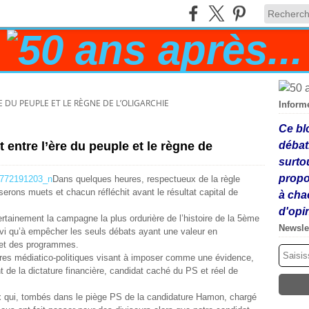
RE DU PEUPLE ET LE RÈGNE DE L’OLIGARCHIE
Inform
Ce bl
t entre l’ère du peuple et le règne de
débat
surto
propo
Dans quelques heures, respectueux de la règle
erons muets et chacun réfléchit avant le résultat capital de
à cha
d'opi
ainement la campagne la plus ordurière de l’histoire de la 5
ème
Newsle
rvi qu’à empêcher les seuls débats ayant une valeur en
s et des programmes.
s médiatico-politiques visant à imposer comme une évidence,
 de la dictature financière, candidat caché du PS et réel de
 qui, tombés dans le piège PS de la candidature Hamon, chargé