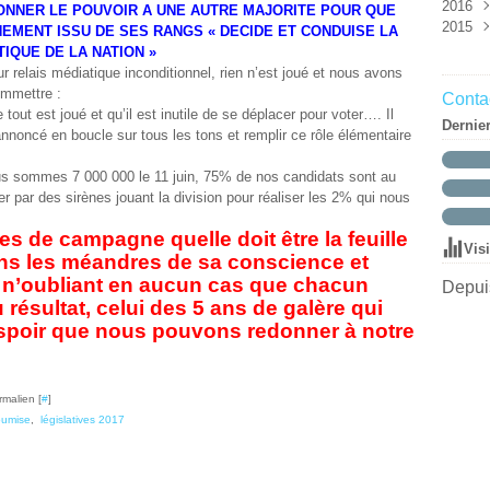
2016
Mar
Mai
Aoû
Oct
Nov
Déc
ONNER LE POUVOIR A UNE AUTRE MAJORITE POUR QUE
2015
Févr
Avri
Juin
Sep
Oct
Nov
Déc
EMENT ISSU DE SES RANGS « DECIDE ET CONDUISE LA
Janv
Mar
Mai
Aoû
Aoû
Oct
Nov
Déc
TIQUE DE LA NATION »
Mar
Juil
Juil
Sep
Oct
Nov
ur relais médiatique inconditionnel, rien n’est joué et nous avons
Févr
Juin
Juin
Aoû
Sep
Oct
ommettre :
Contac
Janv
Mai
Mai
Juil
Aoû
ut est joué et qu’il est inutile de se déplacer pour voter…. Il
Dernie
Avri
Avri
Juin
Juil
 annoncé en boucle sur tous les tons et remplir ce rôle élémentaire
Mar
Mar
Mai
Juin
Févr
Févr
Avri
Mai
 sommes 7 000 000 le 11 juin, 75% de nos candidats sont au
Janv
Janv
Mar
Avri
par des sirènes jouant la division pour réaliser les 2% qui nous
Févr
Mar
Janv
Févr
es de campagne quelle doit être la feuille
Vis
Janv
ns les méandres de sa conscience et
en n’oubliant en aucun cas que chacun
Depuis
résultat, celui des 5 ans de galère qui
’espoir que nous pouvons redonner à notre
rmalien [
#
]
oumise
,
législatives 2017