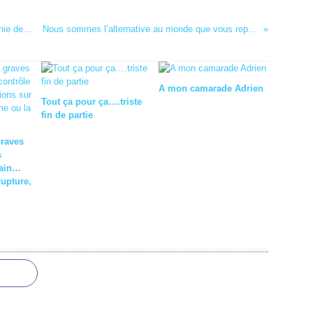
Casse du code du travail…article 1 la hiérarchie des normes
Nous sommes l’alternative au monde que vous représentez.
A mon camarade Adrien
Tout ça pour ça….triste
fin de partie
graves
s
cain…
rupture,