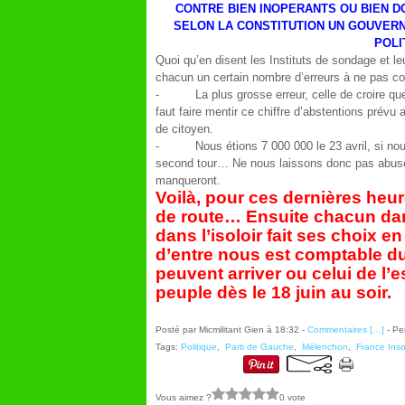
CONTRE BIEN INOPERANTS OU BIEN D
SELON LA CONSTITUTION UN GOUVERN
POLI
Quoi qu’en disent les Instituts de sondage et le
chacun un certain nombre d’erreurs à ne pas c
- La plus grosse erreur, celle de croire que to
faut faire mentir ce chiffre d’abstentions prévu
de citoyen.
- Nous étions 7 000 000 le 23 avril, si nous
second tour… Ne nous laissons donc pas abuser 
manqueront.
Voilà, pour ces dernières heur
de route… Ensuite chacun da
dans l’isoloir fait ses choix 
d’entre nous est comptable du 
peuvent arriver ou celui de l
peuple dès le 18 juin au soir.
Posté par Micmilitant Gien à 18:32 -
Commentaires [
…
]
- Pe
Tags:
Politique
,
Parti de Gauche
,
Mélenchon
,
France Ins
Vous aimez ?
0 vote