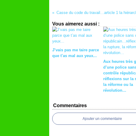
Vous aimerez aussi :
J’vais pas me taire parce
que t’as mal aux yeux...
Aux heures très 
d’une police san
contrôle républi
réflexions sur la 
la réforme ou la
révolution…
Commentaires
Ajouter un commentaire