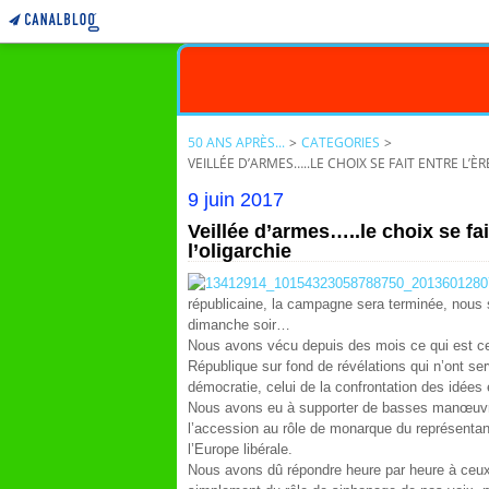
50 ANS APRÈS...
>
CATEGORIES
>
VEILLÉE D’ARMES…..LE CHOIX SE FAIT ENTRE L’È
9 juin 2017
Veillée d’armes…..le choix se fai
l’oligarchie
républicaine, la campagne sera terminée, nous s
dimanche soir…
Nous avons vécu depuis des mois ce qui est cert
République sur fond de révélations qui n’ont se
démocratie, celui de la confrontation des idée
Nous avons eu à supporter de basses manœuvre
l’accession au rôle de monarque du représentant
l’Europe libérale.
Nous avons dû répondre heure par heure à ceux