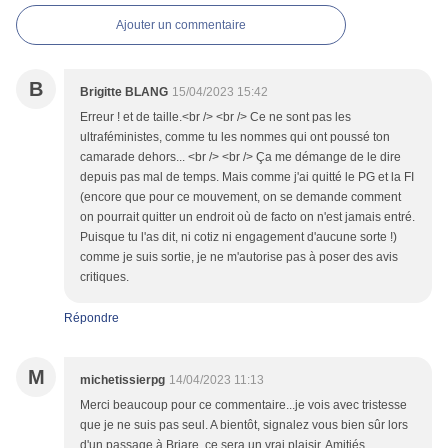
Ajouter un commentaire
B
Brigitte BLANG
15/04/2023 15:42
Erreur ! et de taille.<br /> <br /> Ce ne sont pas les
ultraféministes, comme tu les nommes qui ont poussé ton
camarade dehors... <br /> <br /> Ça me démange de le dire
depuis pas mal de temps. Mais comme j'ai quitté le PG et la FI
(encore que pour ce mouvement, on se demande comment
on pourrait quitter un endroit où de facto on n'est jamais entré.
Puisque tu l'as dit, ni cotiz ni engagement d'aucune sorte !)
comme je suis sortie, je ne m'autorise pas à poser des avis
critiques.
Répondre
M
michetissierpg
14/04/2023 11:13
Merci beaucoup pour ce commentaire...je vois avec tristesse
que je ne suis pas seul. A bientôt, signalez vous bien sûr lors
d'un passage à Briare, ce sera un vrai plaisir. Amitiés.