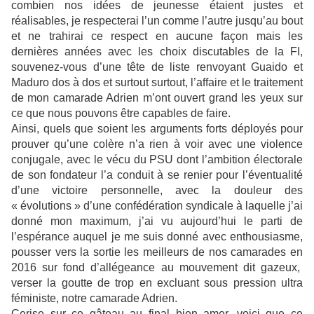
combien nos idées de jeunesse étaient justes et
réalisables, je respecterai l’un comme l’autre jusqu’au bout
et ne trahirai ce respect en aucune façon mais les
dernières années avec les choix discutables de la FI,
souvenez-vous d’une tête de liste renvoyant Guaido et
Maduro dos à dos et surtout surtout, l’affaire et le traitement
de mon camarade Adrien m’ont ouvert grand les yeux sur
ce que nous pouvons être capables de faire.
Ainsi, quels que soient les arguments forts déployés pour
prouver qu’une colère n’a rien à voir avec une violence
conjugale, avec le vécu du PSU dont l’ambition électorale
de son fondateur l’a conduit à se renier pour l’éventualité
d’une victoire personnelle, avec la douleur des
« évolutions » d’une confédération syndicale à laquelle j’ai
donné mon maximum, j’ai vu aujourd’hui le parti de
l’espérance auquel je me suis donné avec enthousiasme,
pousser vers la sortie les meilleurs de nos camarades en
2016 sur fond d’allégeance au mouvement dit gazeux,
verser la goutte de trop en excluant sous pression ultra
féministe, notre camarade Adrien.
Cerise sur ce gâteau au final bien amer, voici que ce