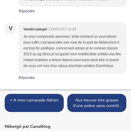
Répondre
V
Vanderspiegel
14/04/2023 10:48
Je vous comprends aisement..triste moment un seul bémol
pour ruffin c'est peut etre une ruse de la part de Mélenchon.il
est trop fin politique..concernant adrien je le connais depuis
2013 au pg lillois.je lui garde mon indéfectible amitiés.ma fille
s'etant installee a briare depuis aout aurai peut etre le plaisir
de vous voir lors d'un séjour prochain.amities Dominique
Répondre
< A mon camarade Adrien
Aux heures très graves
d’une police sans contrôle
républicain…réflexions sur
la rupture, la réforme ou la
révolution… >
Hébergé par Canalblog