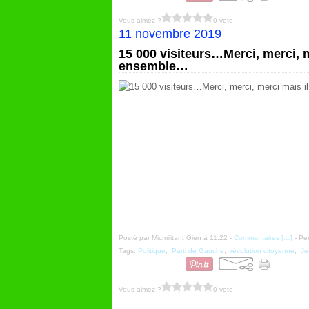
Vous aimez ?
0 vote
11 novembre 2019
15 000 visiteurs…Merci, merci, mer
ensemble…
Posté par Micmilitant Gien à 11:22 -
Commentaires [
…
]
- Per
Tags:
Politique
,
Parti de Gauche
,
révolution citoyenne
,
Je
Vous aimez ?
0 vote