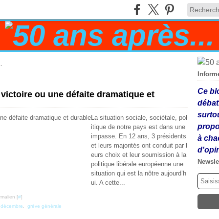
.
Inform
Ce bl
 victoire ou une défaite dramatique et
débat
surto
La situation sociale, sociétale, pol
propo
itique de notre pays est dans une
impasse. En 12 ans, 3 présidents
à cha
et leurs majorités ont conduit par l
d'opi
eurs choix et leur soumission à la
Newsle
politique libérale européenne une
situation qui est la nôtre aujourd’h
ui. A cette...
malien [
#
]
 décembre
,
grève générale