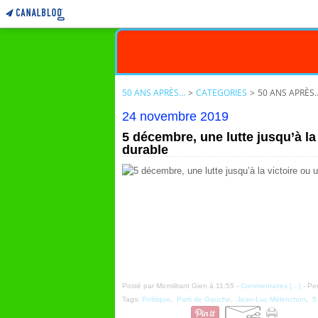
50 ANS APRÈS...
>
CATEGORIES
>
50 ANS APRÈS..
24 novembre 2019
5 décembre, une lutte jusqu’à la
durable
Posté par Micmilitant Gien à 11:55 -
Commentaires [
…
]
- Per
Tags:
Politique
,
Parti de Gauche
,
Jean-Luc Mélenchon
,
5