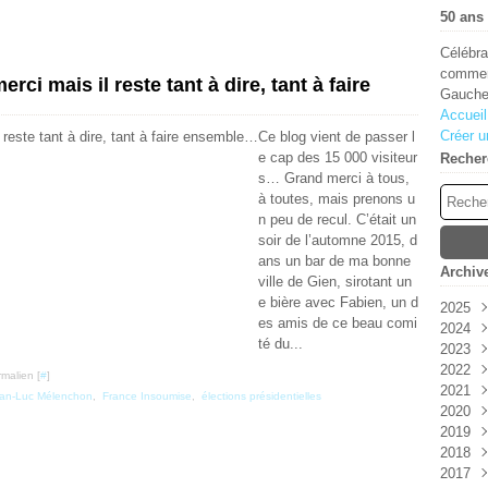
50 ans 
Célébra
comment
ci mais il reste tant à dire, tant à faire
Gauche
Accueil
Créer u
Ce blog vient de passer l
e cap des 15 000 visiteur
Recher
s… Grand merci à tous,
à toutes, mais prenons u
n peu de recul. C’était un
soir de l’automne 2015, d
ans un bar de ma bonne
Archiv
ville de Gien, sirotant un
e bière avec Fabien, un d
2025
es amis de ce beau comi
2024
Aoû
té du...
2023
Juin
Déc
2022
Janv
Sep
Oct
malien [
#
]
2021
Aoû
Juil
Déc
an-Luc Mélenchon
,
France Insoumise
,
élections présidentielles
2020
Juil
Avri
Sep
Déc
2019
Juin
Juin
Nov
Nov
2018
Mai
Oct
Oct
Déc
2017
Avri
Aoû
Sep
Nov
Déc