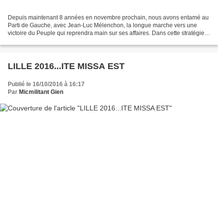
Depuis maintenant 8 années en novembre prochain, nous avons entamé au
Parti de Gauche, avec Jean-Luc Mélenchon, la longue marche vers une
victoire du Peuple qui reprendra main sur ses affaires. Dans cette stratégie,
un axe essentiel a toujours été développé,...
LILLE 2016...ITE MISSA EST
Publié le 16/10/2016 à 16:17
Par
Micmilitant Gien