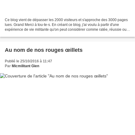
Ce blog vient de dépasser les 2000 visiteurs et s'approche des 3000 pages
lues. Grand Merci à tou-te-s. En créant ce blog, j'ai voulu à partir d'une
expérience de vie militante qu'on peut considérer comme ratée, réussie ou
intéressante suivant le point...
Au nom de nos rouges œillets
Publié le 25/10/2016 à 11:47
Par
Micmilitant Gien