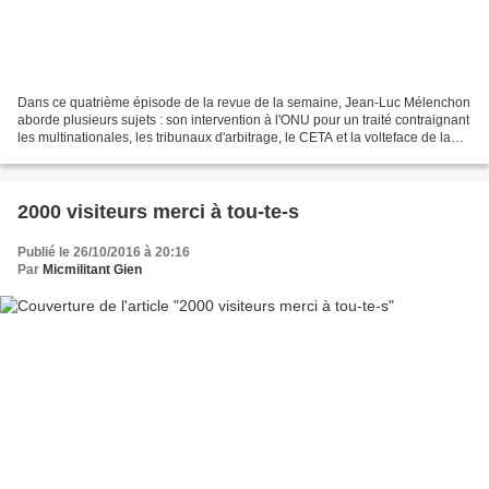
Dans ce quatrième épisode de la revue de la semaine, Jean-Luc Mélenchon
aborde plusieurs sujets : son intervention à l'ONU pour un traité contraignant
les multinationales, les tribunaux d'arbitrage, le CETA et la volteface de la
Wallonie, un rapport sur...
2000 visiteurs merci à tou-te-s
Publié le 26/10/2016 à 20:16
Par
Micmilitant Gien