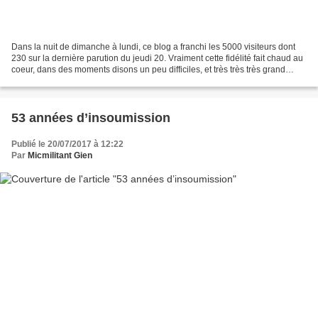
Dans la nuit de dimanche à lundi, ce blog a franchi les 5000 visiteurs dont
230 sur la dernière parution du jeudi 20. Vraiment cette fidélité fait chaud au
coeur, dans des moments disons un peu difficiles, et très très très grand
merci à vous tou-te-s....
53 années d’insoumission
Publié le 20/07/2017 à 12:22
Par
Micmilitant Gien