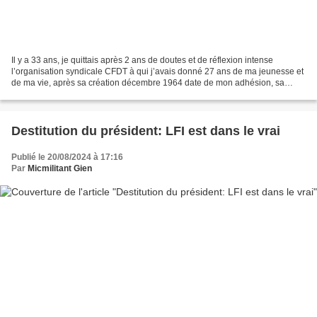
Il y a 33 ans, je quittais après 2 ans de doutes et de réflexion intense
l’organisation syndicale CFDT à qui j’avais donné 27 ans de ma jeunesse et
de ma vie, après sa création décembre 1964 date de mon adhésion, sa
maîtrise réaliste et active de mai...
Destitution du président: LFI est dans le vrai
Publié le 20/08/2024 à 17:16
Par
Micmilitant Gien