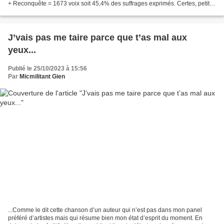
+ Reconquête = 1673 voix soit 45,4% des suffrages exprimés. Certes, petite
consolation le score de la...
J’vais pas me taire parce que t’as mal aux
yeux...
Publié le 25/10/2023 à 15:56
Par
Micmilitant Gien
...Comme le dit cette chanson d’un auteur qui n’est pas dans mon panel
préféré d’artistes mais qui résume bien mon état d’esprit du moment. En