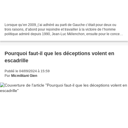
Lorsque qu’en 2009, j’ai adhéré au parti de Gauche c’était pour deux ou
trois raisons, d’abord pour rejoindre et travailler à la victoire de l’homme
politique admiré depuis 1990, Jean-Luc Mélenchon, ensuite pour le concept
de révolution citoyenne c’est-à-dire,...
Pourquoi faut-il que les déceptions volent en
escadrille
Publié le 04/09/2024 à 15:59
Par
Micmilitant Gien