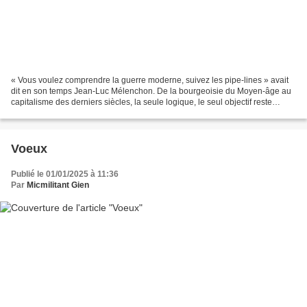
« Vous voulez comprendre la guerre moderne, suivez les pipe-lines » avait
dit en son temps Jean-Luc Mélenchon. De la bourgeoisie du Moyen-âge au
capitalisme des derniers siècles, la seule logique, le seul objectif reste
l’enrichissement par l’agrandissement...
Voeux
Publié le 01/01/2025 à 11:36
Par
Micmilitant Gien