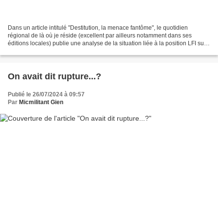
Dans un article intitulé "Destitution, la menace fantôme", le quotidien
régional de là où je réside (excellent par ailleurs notamment dans ses
éditions locales) publie une analyse de la situation liée à la position LFI sur
la destitution. Chacun de ceux...
On avait dit rupture...?
Publié le 26/07/2024 à 09:57
Par
Micmilitant Gien