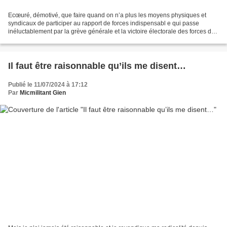
Ecœuré, démotivé, que faire quand on n’a plus les moyens physiques et
syndicaux de participer au rapport de forces indispensabl e qui passe
inéluctablement par la grève générale et la victoire électorale des forces de
rupture? Depuis 1964 je milite pour...
Il faut être raisonnable qu’ils me disent…
Publié le 11/07/2024 à 17:12
Par
Micmilitant Gien