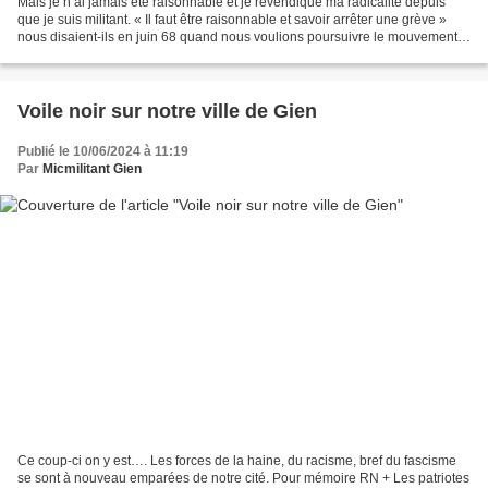
Mais je n’ai jamais été raisonnable et je revendique ma radicalité depuis
que je suis militant. « Il faut être raisonnable et savoir arrêter une grève »
nous disaient-ils en juin 68 quand nous voulions poursuivre le mouvement
jusqu’à sa vi ctoire sociale...
Voile noir sur notre ville de Gien
Publié le 10/06/2024 à 11:19
Par
Micmilitant Gien
Ce coup-ci on y est…. Les forces de la haine, du racisme, bref du fascisme
se sont à nouveau emparées de notre cité. Pour mémoire RN + Les patriotes