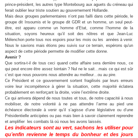
prince-président, les autres type Montebourg aux aguets du créneau qui
ferait oublier leur triste soutien au gouvernement Hollande.
Mais deux groupes parlementaires n’ont pas failli dans cette période, le
groupe dit Insoumis et le groupe dit GDR et un homme, un seul peut-
être, est apparu comme un homme d’Etat, comme l’homme de la
situation, soyons heureux qu’il soit des nôtres et que Jean-Luc
Mélenchon porte tous nos espoirs pour les mois ou les années à venir.
Nous le savions mais étions peu suivis sur ce terrain, espérons qu'un
aspect de cette période permette de modifier cette donne.
Avenir ?
Que sortira-t-il de tous ceci quand cette affaire sera derrière nous, ce
qui peut encore être assez lointain ? Nul ne le sait…mais ce qui est sûr
c’est que nous pouvons nous attendre au meilleur…ou au pire.
Ce Président et ce gouvernement sortent fragilisés par leurs erreurs
voire leur incompétence à gérer la situation, cette majorité éclatera
probablement en renforçant la droite, voire l’extrême droite.
Ce qui arrivera dépend de nous toutes et tous, de notre capacité à nous
mobiliser, de notre volonté à ne pas attendre l’arme au pied une
échéance électorale à venir qu’il s’agisse d’une législative ou d’une
Présidentielle anticipées ou pas mais bien à savoir clairement reprendre
et amplifier les combats là où nous les avons laissés.
Les indicateurs sont au vert, sachons les utiliser pour
qu’enfin revienne le temps du bonheur et des jours