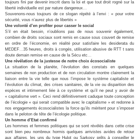
toujours fini par devenir inscrit dans la loi et que tout droit rogné sur la
liberté individuelle est par nature dangereux…
Souvenons-nous toujours de ce slogan répété à l’envi : « pour votre
sécurité, vous n’aurez plus de libertés »
Une volonté d’en profiter pour casser le social
S’il en était besoin, n’oublions pas de nous souvenir également,
combien de droits sociaux sont remis en cause sous couvert de remise
en ordre de l’économie, en réalité pour satisfaire les desiderata du
MEDEF…35 heures, droits à congés, utilisation abusive de RTT t sans
doute demain remise en cause de la Sécu etc…
Une révélation de la justesse de notre choix écosocialiste
La situation de la planète, l’évolution des constats en quelques
semaines de non production et de non circulation montre clairement la
liaison entre la vie telle que nous l’impose le système capitaliste et
l’évolution du climat, des crises sanitaires, de la vie ou disparition des
espèces et intimement liée à ce système et qu’il ne peut y avoir de
« capitalisme vert ». Ceci rend définitivement caduque toute conception
de l’écologie « qui serait compatible avec le capitalisme » et redonne à
nos engagements écosocialistes la force qu’ils méritent pour s’imposer
dans le peloton de tête de l’écologie politique.
Un homme d’Etat confirmé
Les hommes et femmes politiques qui se sont révélés dans cette crise
sont bien peu nombreux hormis quelques arrivistes avides de retour
aux affaires, les uns du type Hulot ou Sarkosy prêts à conseiller le