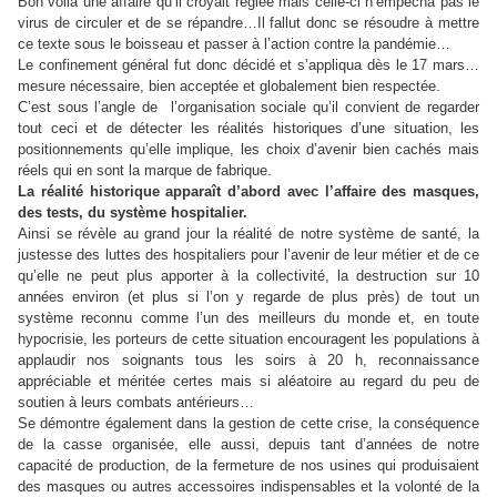
Bon voilà une affaire qu’il croyait réglée mais celle-ci n’empêcha pas le
virus de circuler et de se répandre…Il fallut donc se résoudre à mettre
ce texte sous le boisseau et passer à l’action contre la pandémie…
Le confinement général fut donc décidé et s’appliqua dès le 17 mars…
mesure nécessaire, bien acceptée et globalement bien respectée.
C’est sous l’angle de l’organisation sociale qu’il convient de regarder
tout ceci et de détecter les réalités historiques d’une situation, les
positionnements qu’elle implique, les choix d’avenir bien cachés mais
réels qui en sont la marque de fabrique.
La réalité historique apparaît d’abord avec l’affaire des masques,
des tests, du système hospitalier.
Ainsi se révèle au grand jour la réalité de notre système de santé, la
justesse des luttes des hospitaliers pour l’avenir de leur métier et de ce
qu’elle ne peut plus apporter à la collectivité, la destruction sur 10
années environ (et plus si l’on y regarde de plus près) de tout un
système reconnu comme l’un des meilleurs du monde et, en toute
hypocrisie, les porteurs de cette situation encouragent les populations à
applaudir nos soignants tous les soirs à 20 h, reconnaissance
appréciable et méritée certes mais si aléatoire au regard du peu de
soutien à leurs combats antérieurs…
Se démontre également dans la gestion de cette crise, la conséquence
de la casse organisée, elle aussi, depuis tant d’années de notre
capacité de production, de la fermeture de nos usines qui produisaient
des masques ou autres accessoires indispensables et la volonté de la