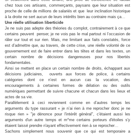
chez tous ces artisans, commerçants, paysans que leur situation est
proche de celle de millions de salariés et que leur inclination historique
à la droite ne sert aucun de leurs intérêts bien au contraire mais ça…
Une réelle utilisation liberticide
Je ne suis pas adepte des théories du complot, contrairement à ce que
certains peuvent penser, je ne vois pas le mal partout ni l’occasion de
râler sur tout et sur rien. Mais, me limitant aux faits constatés, force
est d’admettre que, au travers, de cette crise, une réelle volonté de ce
gouvernement est de faire entrer dans les têtes et dans les textes, un
certain nombre de décisions dangereuses pour nos libertés
fondamentales.
Ainsi se mettent en place un certain nombre de droits, échappant aux
décisions judiciaires, ouverts aux forces de police, à certains
catégories dont ce n’est en aucun cas la vocation, des
encouragements à certaines formes de délation ou des outils
numériques permettant de suivre chacune et chacun dans les lieux et
actes de sa vie.
Parallèlement à ceci reviennent comme en d’autres temps les
arguments du type rassurant « je n’ai rien à me reprocher donc je ne
risque rien » "je dénonce pour l'intérêt général", c'étaient aussi les
arguments d'un autre temps et m^me certains porteurs d'étoiles s'y
étaient laissé prendre n'ayant effectivement rien à se reprocher…
Sachons simplement nous souvenir que ce qui est temporaire a