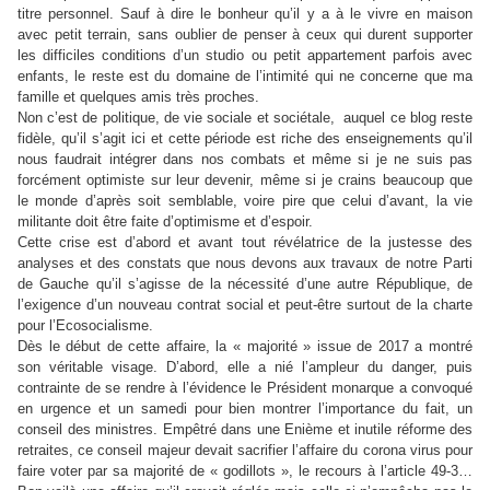
titre personnel. Sauf à dire le bonheur qu’il y a à le vivre en maison
avec petit terrain, sans oublier de penser à ceux qui durent supporter
les difficiles conditions d’un studio ou petit appartement parfois avec
enfants, le reste est du domaine de l’intimité qui ne concerne que ma
famille et quelques amis très proches.
Non c’est de politique, de vie sociale et sociétale, auquel ce blog reste
fidèle, qu’il s’agit ici et cette période est riche des enseignements qu’il
nous faudrait intégrer dans nos combats et même si je ne suis pas
forcément optimiste sur leur devenir, même si je crains beaucoup que
le monde d’après soit semblable, voire pire que celui d’avant, la vie
militante doit être faite d’optimisme et d’espoir.
Cette crise est d’abord et avant tout révélatrice de la justesse des
analyses et des constats que nous devons aux travaux de notre Parti
de Gauche qu’il s’agisse de la nécessité d’une autre République, de
l’exigence d’un nouveau contrat social et peut-être surtout de la charte
pour l’Ecosocialisme.
Dès le début de cette affaire, la « majorité » issue de 2017 a montré
son véritable visage. D’abord, elle a nié l’ampleur du danger, puis
contrainte de se rendre à l’évidence le Président monarque a convoqué
en urgence et un samedi pour bien montrer l’importance du fait, un
conseil des ministres. Empêtré dans une Enième et inutile réforme des
retraites, ce conseil majeur devait sacrifier l’affaire du corona virus pour
faire voter par sa majorité de « godillots », le recours à l’article 49-3…