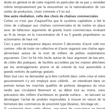
droite en général et de cette majorité en particulier de ne pas y remédier
même temporairement par la réouverture ou la nationalisation de ces
unités de production, choix criminels s’il en est…
Une autre révélation, celle des choix de chaînes commerciales
Certes ce n’est pas d’aujourd’hui que le système capitaliste a fait le
choix de s’attaquer aux chaînes commerciales et de mettre en place
avec de fallacieux arguments de grands trusts commerciaux évoluant
au fil du temps en la concentration de 4 ou 5 grands propriétaires ou
actionnaires de haut vol.
Ceci a pour conséquence depuis environ 5 décennies d’avoir vidé nos
centres- ville de toute vie collective et d’avoir organisé une chaîne agro-
alimentaire autour de la mort de milliers de petites exploitations
paysannes. Ceci lui fut très facile autour du faux argument de bas-prix,
de côtés dits pratiques, de facilités accordées par les mairies alléchées
par les aménagements promis et de volonté du tout automobile à
grands renforts de parkings gratuits.
Mais tout ceci ne demandait qu’à être conforté dans cette crise et notre
gouvernement s’y est employé avec célérité… en interdisant dans un
premier temps les marchés qualifiés de porteurs dangereux du virus
tandis que circulaient librement et, au début tout au moins, sans
précaution des milliers d’acheteurs en grande surface… en laissant se
développer l’achat de produits impossibles à trouver en raison de la
fermeture des commerces de proximité type librairies, bricolage etc…
Si seulement dans cette affaire, une prise de conscience se faisait