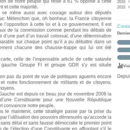
tion de notre peuple qui reste à 61 % opposé à cette
2016
Mar
Mai
Aoû
Oct
Nov
Déc
t et cette majorité.
2015
Févr
Avri
Juin
Sep
Oct
Nov
Déc
at se mène aussi avec courage autour des députés
Janv
Mar
Mai
Aoû
Aoû
Oct
Nov
Déc
uc Mélenchon que, oh bonheur, la France citoyenne
Mar
Juil
Juil
Sep
Oct
Nov
Févr
Juin
Juin
Aoû
Sep
Oct
 l’opposition à cette loi et à ce gouvernement. Il est
Contac
Janv
Mai
Mai
Juil
Aoû
avaux de la commission comme pendant les débats de
Dernie
Avri
Avri
Juin
Juil
e d’une part d’un travail colossal, d’une détermination
Mar
Mar
Mai
Juin
mparable sur chaque point qu’il a pu débattre dans un
Févr
Févr
Avri
Mai
grement chacune des chausse-trappe qui lui ont été
Janv
Janv
Mar
Avri
Févr
Mar
arte, celle de l’impensable article de cette satanée
Janv
Févr
 de gauche Groupe FI et groupe GDR s’y est située
Vis
Janv
Depuis
on pas du point de vue de politiques aguerris encore
et notre fonctionnement de militants et de citoyens,
 moyens.
de Gauche est depuis ce beau jour de novembre 2008 la
n d’une Constituante pour une Nouvelle République
t convaincre notre peuple.
s le maintenir, cette stratégie passe par la prise du
 par l’utilisation des pouvoirs démesurés qu’accorde la
 sans délai et sans fausse démocratie le premier point
e l’élection d’une Constituante en affrontant s’il le