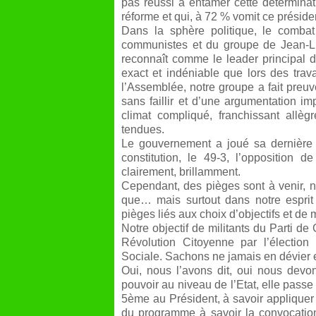
pas réussi à entamer cette détermina
réforme et qui, à 72 % vomit ce présiden
Dans la sphère politique, le comb
communistes et du groupe de Jean-L
reconnaît comme le leader principal de
exact et indéniable que lors des tr
l’Assemblée, notre groupe a fait preuv
sans faillir et d’une argumentation i
climat compliqué, franchissant allè
tendues.
Le gouvernement a joué sa dernière c
constitution, le 49-3, l’opposition
clairement, brillamment.
Cependant, des pièges sont à venir, n
que… mais surtout dans notre esprit 
pièges liés aux choix d’objectifs et de
Notre objectif de militants du Parti 
Révolution Citoyenne par l’électio
Sociale. Sachons ne jamais en dévier e
Oui, nous l’avons dit, oui nous devon
pouvoir au niveau de l’Etat, elle passe
5
ème
au Président, à savoir appliquer
du programme à savoir la convocation d