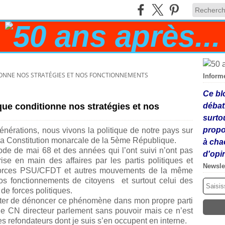
IONNE NOS STRATÉGIES ET NOS FONCTIONNEMENTS
Inform
Ce bl
ue conditionne nos stratégies et nos
débat
surto
propo
nérations, nous vivons la politique de notre pays sur
 la Constitution monarcale de la 5
ème
République.
à cha
iode de mai 68 et des années qui l’ont suivi n’ont pas
d'opi
ise en main des affaires par les partis politiques et
Newsle
s forces PSU/CFDT et autres mouvements de la même
os fonctionnements de citoyens et surtout celui des
de forces politiques.
enter de dénoncer ce phénomène dans mon propre parti
et le CN directeur parlement sans pouvoir mais ce n’est
 les refondateurs dont je suis s’en occupent en interne.