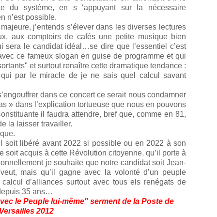
arde du système, en s ‘appuyant sur la nécessaire
n n’est possible.
 majeure, j’entends s’élever dans les diverses lectures
ux, aux comptoirs de cafés une petite musique bien
 sera le candidat idéal…se dire que l’essentiel c’est
ée avec ce fameux slogan en guise de programme et qui
sortants" et surtout renaître cette dramatique tendance :
 qui par le miracle de je ne sais quel calcul savant
’engouffrer dans ce concert ce serait nous condamner
pras » dans l’explication tortueuse que nous en pouvons
 Constituante il faudra attendre, bref que, comme en 81,
 la laisser travailler.
ique.
il soit libéré avant 2022 si possible ou en 2022 à son
soit acquis à cette Révolution citoyenne, qu’il porte à
rsonnellement je souhaite que notre candidat soit Jean-
e veut, mais qu’il gagne avec la volonté d’un peuple
 calcul d’alliances surtout avec tous els renégats de
s depuis 35 ans…
ec le Peuple lui-même" serment de la Poste de
Versailles 2012