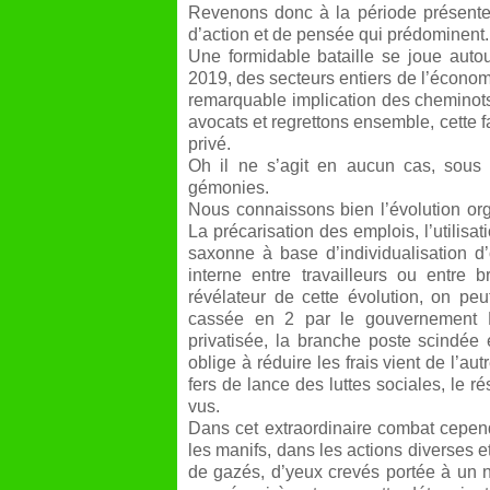
Revenons donc à la période présente
d’action et de pensée qui prédominent.
Une formidable bataille se joue auto
2019, des secteurs entiers de l’économi
remarquable implication des cheminots,
avocats et regrettons ensemble, cette 
privé.
Oh il ne s’agit en aucun cas, sous 
gémonies.
Nous connaissons bien l’évolution orga
La précarisation des emplois, l’utilis
saxonne à base d’individualisation d’o
interne entre travailleurs ou entr
révélateur de cette évolution, on pe
cassée en 2 par le gouvernement R
privatisée, la branche poste scindée 
oblige à réduire les frais vient de l’a
fers de lance des luttes sociales, le ré
vus.
Dans cet extraordinaire combat cepend
les manifs, dans les actions diverses e
de gazés, d’yeux crevés portée à un