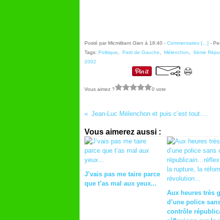
Posté par Micmilitant Gien à 18:40 -
Commentaires [
…
]
- Pe
Tags:
Politique
,
Parti de Gauche
,
Mélenchon
,
6ème Répu
2002
Vous aimez ?
0 vote
Jean-Luc Mélenchon et puis c’est tout….
Vous aimerez aussi :
J’vais pas me taire parce
que t’as mal aux yeux...
Aux heures très 
d’une police san
contrôle républi