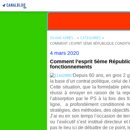
50 ANS APRÈS...
>
CATEGORIES
>
COMMENT L’ESPRIT 5ÈME RÉPUBLIQUE CONDIT
4 mars 2020
Comment l’esprit 5ème Républiq
fonctionnements
Depuis 60 ans, en gros 2 gé
la base d’un contrat politique, celui de
Cette situation, que la formidable pér
réussi à enrayer en raison de la repr
l’absorption par le PS à la fois de
ligne, a profondément conditionné n
stratégies, des méthodes, des objectifs 
J’ai eu en son temps l’occasion de t
ou l’exécutif s’est institué directeur 
pas le lieu ici de débattre de ce point,