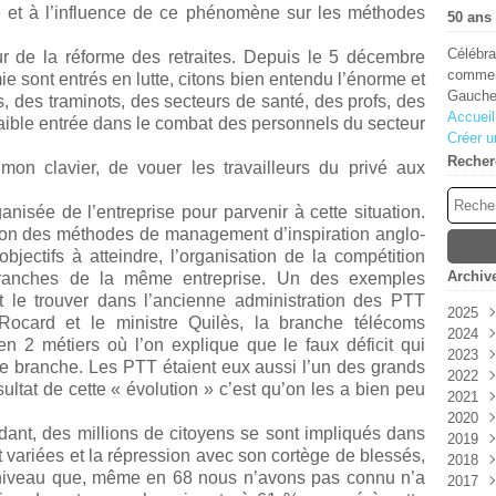
 et à l’influence de ce phénomène sur les méthodes
50 ans 
Célébra
ur de la réforme des retraites. Depuis le 5 décembre
comment
e sont entrés en lutte, citons bien entendu l’énorme et
Gauche
 des traminots, des secteurs de santé, des profs, des
Accueil
faible entrée dans le combat des personnels du secteur
Créer u
Recher
mon clavier, de vouer les travailleurs du privé aux
nisée de l’entreprise pour parvenir à cette situation.
ation des méthodes de management d’inspiration anglo-
bjectifs à atteindre, l’organisation de la compétition
Archiv
e branches de la même entreprise. Un des exemples
ut le trouver dans l’ancienne administration des PTT
2025
ocard et le ministre Quilès, la branche télécoms
2024
Aoû
en 2 métiers où l’on explique que le faux déficit qui
2023
Juin
Déc
utre branche. Les PTT étaient eux aussi l’un des grands
2022
Janv
Sep
Oct
sultat de cette « évolution » c’est qu’on les a bien peu
2021
Aoû
Juil
Déc
2020
Juil
Avri
Sep
Déc
ant, des millions de citoyens se sont impliqués dans
2019
Juin
Juin
Nov
Nov
t variées et la répression avec son cortège de blessés,
2018
Mai
Oct
Oct
Déc
 niveau que, même en 68 nous n’avons pas connu n’a
2017
Avri
Aoû
Sep
Nov
Déc