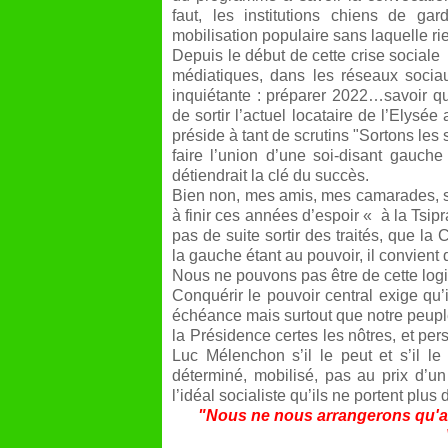
faut, les institutions chiens de g
mobilisation populaire sans laquelle rie
Depuis le début de cette crise sociale
médiatiques, dans les réseaux socia
inquiétante : préparer 2022…savoir qui
de sortir l’actuel locataire de l’Elys
préside à tant de scrutins "Sortons les 
faire l’union d’une soi-disant gauche
détiendrait la clé du succès.
Bien non, mes amis, mes camarades, s
à finir ces années d’espoir « à la Tsi
pas de suite sortir des traités, que la
la gauche étant au pouvoir, il convient de
Nous ne pouvons pas être de cette log
Conquérir le pouvoir central exige qu’
échéance mais surtout que notre peuple 
la Présidence certes les nôtres, et pe
Luc Mélenchon s’il le peut et s’il l
déterminé, mobilisé, pas au prix d’un
l’idéal socialiste qu’ils ne portent plu
"Nous ne nous arrangerons qu'av