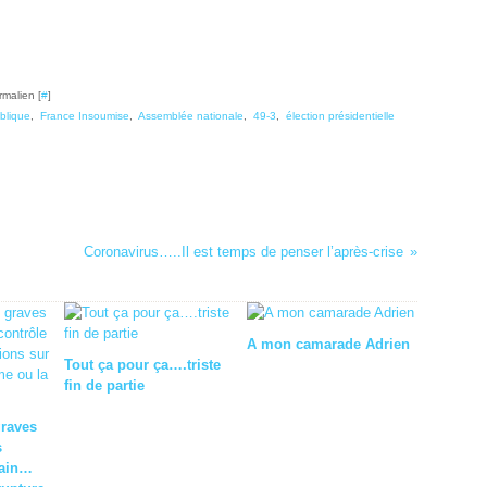
rmalien [
#
]
blique
,
France Insoumise
,
Assemblée nationale
,
49-3
,
élection présidentielle
Coronavirus…..Il est temps de penser l’après-crise
A mon camarade Adrien
Tout ça pour ça….triste
fin de partie
graves
s
cain…