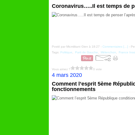
Coronavirus…..Il est temps de p
Posté par Micmilitant Gien à 18:27 -
Commentaires [
…
]
- Pe
Tags:
Politique
,
Parti de Gauche
,
Mélenchon
,
France Ins
Vous aimez ?
0 vote
4 mars 2020
Comment l’esprit 5ème Républiq
fonctionnements