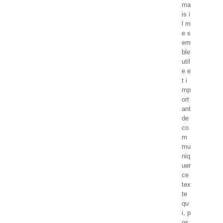
ma
is i
l m
e s
em
ble
util
e e
t i
mp
ort
ant
de
co
m
mu
niq
uer
ce
tex
te
qu
i, p
os