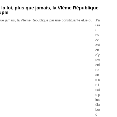
 la loi, plus que jamais, la VIème République
uple
J’a
ura
i
l’o
cc
asi
on
d’y
rev
eni
r d
an
s u
n t
ext
e p
lus
éla
bor
é