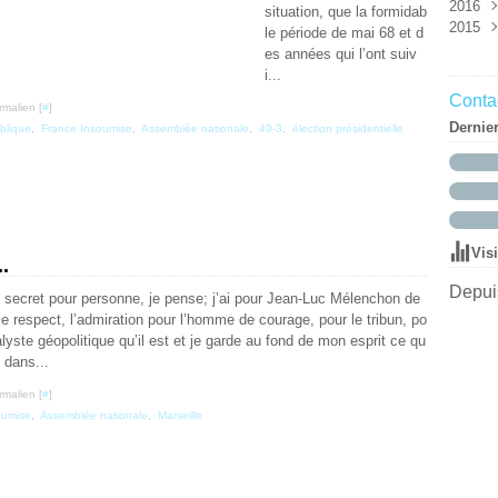
2016
Mar
Mai
Aoû
Oct
Nov
Déc
situation, que la formidab
2015
Févr
Avri
Juin
Sep
Oct
Nov
Déc
le période de mai 68 et d
Janv
Mar
Mai
Aoû
Aoû
Oct
Nov
Déc
es années qui l’ont suiv
Mar
Juil
Juil
Sep
Oct
Nov
i...
Févr
Juin
Juin
Aoû
Sep
Oct
Contac
rmalien [
#
]
Janv
Mai
Mai
Juil
Aoû
Dernie
blique
,
France Insoumise
,
Assemblée nationale
,
49-3
,
élection présidentielle
Avri
Avri
Juin
Juil
Mar
Mar
Mai
Juin
Févr
Févr
Avri
Mai
Janv
Janv
Mar
Avri
Févr
Mar
Janv
Févr
Vis
Janv
.
Depuis
 secret pour personne, je pense; j’ai pour Jean-Luc Mélenchon de
le respect, l’admiration pour l’homme de courage, pour le tribun, po
nalyste géopolitique qu’il est et je garde au fond de mon esprit ce qu
s dans...
rmalien [
#
]
oumise
,
Assemblée nationale
,
Marseille