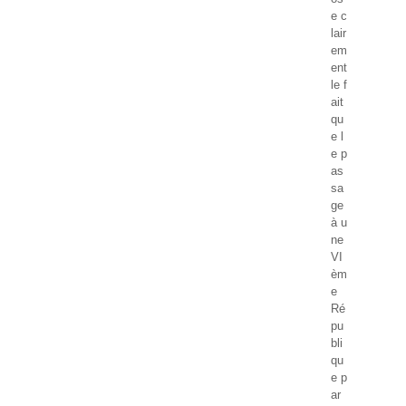
e c
lair
em
ent
le f
ait
qu
e l
e p
as
sa
ge
à u
ne
VI
èm
e
Ré
pu
bli
qu
e p
ar