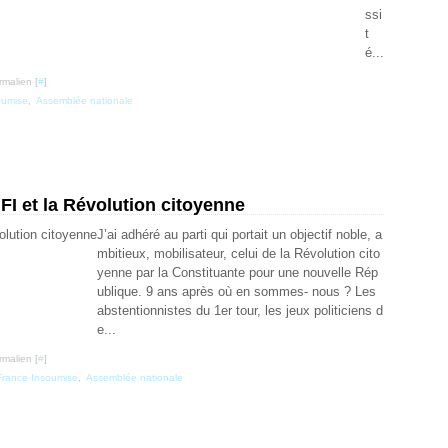
ssi
t
é...
rmalien [
#
]
oumise
,
Assemblée nationale
FI et la Révolution citoyenne
J’ai adhéré au parti qui portait un objectif noble, a
mbitieux, mobilisateur, celui de la Révolution cito
yenne par la Constituante pour une nouvelle Rép
ublique. 9 ans après où en sommes- nous ? Les
abstentionnistes du 1er tour, les jeux politiciens d
e...
rmalien [
#
]
France Insoumise
,
Assemblée nationale