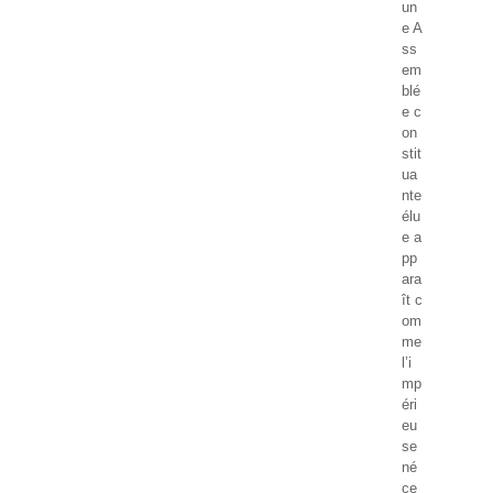
un
e A
ss
em
blé
e c
on
stit
ua
nte
élu
e a
pp
ara
ît c
om
me
l’i
mp
éri
eu
se
né
ce