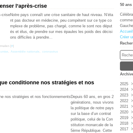
50 ans 
enser l’après-crise
Célébra
Notre pays connaît une crise sanitaire de haut niveau. N’éta
comment
nt pas docteur en médecine, peu compétent sur ce type co
Gauche
mplexe de problème, pas chargé, comme le sont nos déput
Accueil
és et élus, de prendre sur mes épaules les poids des décisi
Créer u
ons difficiles à prendre...
Recher
rmalien [
#
]
oumise
,
Assemblée nationale
,
coronavirus
Archiv
ue conditionne nos stratégies et nos
2025
2024
Aoû
2023
Juin
Déc
Depuis 60 ans, en gros 2
2022
Janv
Sep
Oct
générations, nous vivons
2021
Aoû
Juil
Déc
la politique de notre pays
2020
Juil
Avri
Sep
Déc
sur la base d’un contrat
2019
Juin
Juin
Nov
Nov
politique, celui de la Con
2018
Mai
Oct
Oct
Déc
stitution monarcale de la
2017
Avri
Aoû
Sep
Nov
Déc
5ème République. Cette