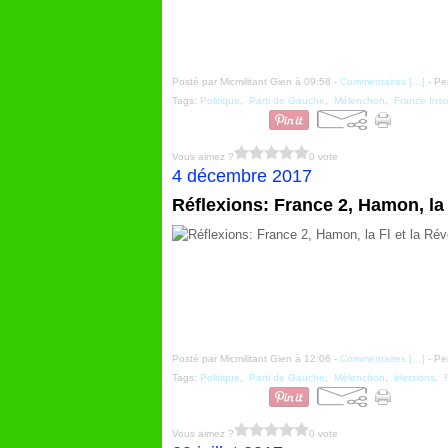
Posté par Micmilitant Gien à 09:58 -
Commentaires [
…
]
- Pe
Tags:
Politique
,
Parti de Gauche
,
Mélenchon
,
France Ins
Vous aimez ?
0 vote
4 décembre 2017
Réflexions: France 2, Hamon, la 
Posté par Micmilitant Gien à 12:06 -
Commentaires [
…
]
- Pe
Tags:
Politique
,
Parti de Gauche
,
Mélenchon
,
élections
,
Vous aimez ?
0 vote