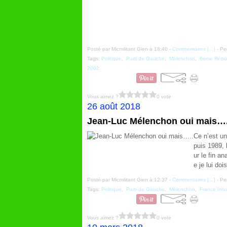
Posté par Micmilitant Gien à 18:40 -
Commentaires [
…
]
- Pe
Tags:
Politique
,
Parti de Gauche
,
Mélenchon
,
6ème Répu
2002
Vous aimez ?
0 vote
26 août 2018
Jean-Luc Mélenchon oui mais….
Ce n’est un
puis 1989, 
ur le fin a
e je lui doi
Posté par Micmilitant Gien à 12:37 -
Commentaires [
…
]
- Pe
Tags:
Politique
,
Parti de Gauche
,
Mélenchon
,
France Ins
Vous aimez ?
0 vote