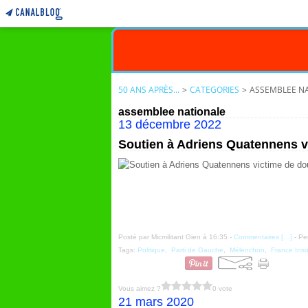
50 ANS APRÈS...
>
CATEGORIES
>
ASSEMBLEE N
assemblee nationale
13 décembre 2022
Soutien à Adriens Quatennens v
Posté par Micmilitant Gien à 16:35 -
Commentaires [
…
]
- Pe
Tags:
Politique
,
Parti de Gauche
,
Mélenchon
,
France Ins
Vous aimez ?
0 vote
21 mars 2020