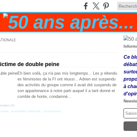
ATIONALE
Inform
Ce bl
ictime de double peine
débat
surto
Eh bien voilà, ça n'a pas mis longtemps... Les p rétendu
propo
es féministes de la FI ont réussi... Adrien est suspendu
des activités du groupe comme il avait été suspendu de
à cha
son appartenance à notre parti auquel il a tant donné et
d'opi
comble de honte, condamné...
Newsle
rmalien [
#
]
oumise
,
Assemblée nationale
,
Quatennens