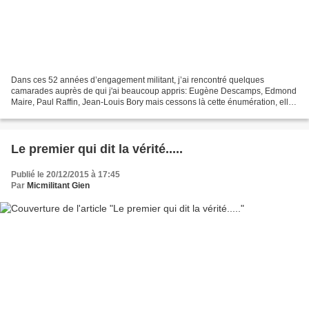
Dans ces 52 années d’engagement militant, j’ai rencontré quelques
camarades auprès de qui j'ai beaucoup appris: Eugène Descamps, Edmond
Maire, Paul Raffin, Jean-Louis Bory mais cessons là cette énumération, elle
serait fastidieuse et surtout forcément...
Le premier qui dit la vérité.....
Publié le 20/12/2015 à 17:45
Par
Micmilitant Gien