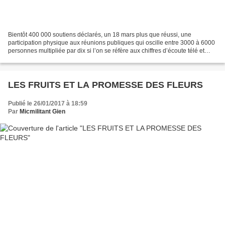
Bientôt 400 000 soutiens déclarés, un 18 mars plus que réussi, une
participation physique aux réunions publiques qui oscille entre 3000 à 6000
personnes multipliée par dix si l’on se réfère aux chiffres d’écoute télé et
chaîne Youtube, des émissions de...
LES FRUITS ET LA PROMESSE DES FLEURS
Publié le 26/01/2017 à 18:59
Par
Micmilitant Gien