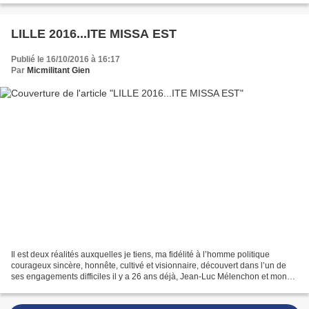
LILLE 2016...ITE MISSA EST
Publié le 16/10/2016 à 16:17
Par
Micmilitant Gien
Il est deux réalités auxquelles je tiens, ma fidélité à l’homme politique
courageux sincère, honnête, cultivé et visionnaire, découvert dans l’un de
ses engagements difficiles il y a 26 ans déjà, Jean-Luc Mélenchon et mon
engagement pour un parti dans...