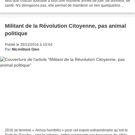
veut que chacun souhaite à tous une nouvelle année de joie, de bonheur, de
santé. N'y dérogeons pas, elle permet de maintenir un lien quelquefois
distendu, parfois elle favorise...
Militant de la Révolution Citoyenne, pas animal
politique
Publié le 26/12/2016 à 10:04
Par
Micmilitant Gien
2016 se termine « Annus horribilis » pour cet espoir extraordinaire qu’est le
Parti de Gauche, , année intense, enthousiasmante par beaucoup de côtés,