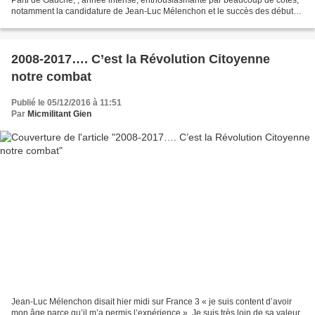
notamment la candidature de Jean-Luc Mélenchon et le succès des débuts
de cette campagne, année éprouvante...
2008-2017…. C’est la Révolution Citoyenne
notre combat
Publié le 05/12/2016 à 11:51
Par
Micmilitant Gien
Jean-Luc Mélenchon disait hier midi sur France 3 « je suis content d’avoir
mon âge parce qu’il m’a permis l’expérience ». Je suis très loin de sa valeur,