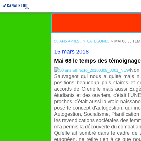
50 ANS APRÈS...
>
CATEGORIES
>
MAI 68 LE TE
15 mars 2018
Mai 68 le temps des témoignage
Non 
Sauvageot qui nous a quitté mais n
positions beaucoup plus claires et 
accords de Grenelle mais aussi Eugè
étudiants et des ouvriers, c'était l'U
proches, c'était aussi la vraie nai
ssanc
posé le concept d'autogestion, qui inc
Autogestion, Socialisme, Planification
les revendications sociétales des femm
m'a permis la découverte du combat anti
Qu'elle ait sombré dans le cadre de 
européen, ne retire rien à ce que nous