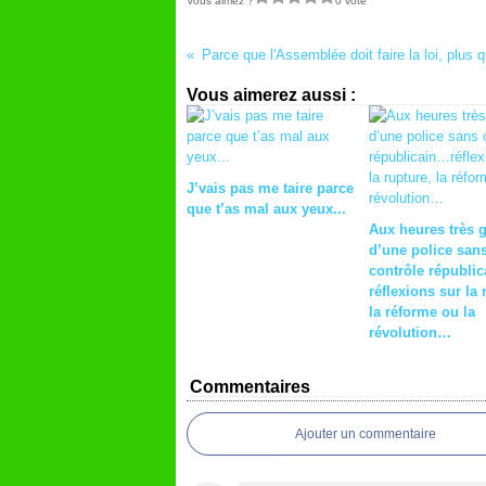
Vous aimez ?
0 vote
Vous aimerez aussi :
J’vais pas me taire parce
que t’as mal aux yeux...
Aux heures très 
d’une police san
contrôle républi
réflexions sur la 
la réforme ou la
révolution…
Commentaires
Ajouter un commentaire