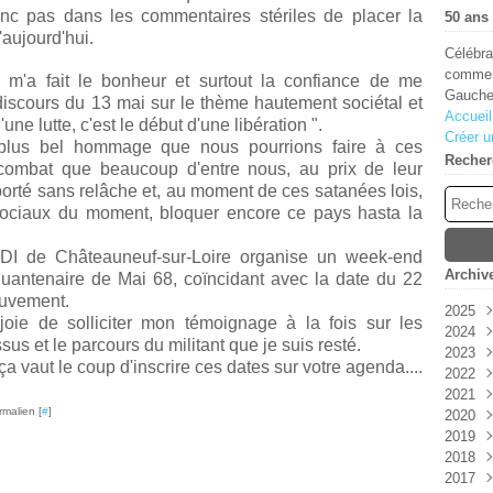
nc pas dans les commentaires stériles de placer la
50 ans 
aujourd'hui.
Célébra
comment
m'a fait le bonheur et s
ur
tout la confiance de me
Gauche
iscours d
u 13 mai sur le thème hautement sociétal et
Accueil
une lutte, c'est le début d'une libération ".
Créer u
e plus bel hommage que nous pourrions faire à ces
Recher
combat que beaucoup d'entre nous, au prix de leur
porté sans relâche et, au moment de ces satanées lois,
ociaux du moment, bloquer encore ce pays hasta la
UDI de Châteauneuf-sur-Loire organise un week-end
Archiv
quantenaire de Mai 68, coïncidant avec la date du 22
ouvement.
2025
 joie de solliciter mon témoignage à la fois sur les
2024
Aoû
us et le parcours du militant que je suis resté.
2023
Juin
Déc
 vaut le coup d'inscrire ces dates sur votre agenda....
2022
Janv
Sep
Oct
2021
Aoû
Juil
Déc
rmalien [
#
]
2020
Juil
Avri
Sep
Déc
2019
Juin
Juin
Nov
Nov
2018
Mai
Oct
Oct
Déc
2017
Avri
Aoû
Sep
Nov
Déc