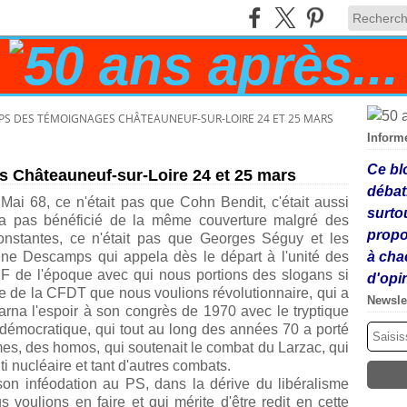
MPS DES TÉMOIGNAGES CHÂTEAUNEUF-SUR-LOIRE 24 ET 25 MARS
Inform
Ce bl
s Châteauneuf-sur-Loire 24 et 25 mars
débat
Mai 68, ce n'était pas que Cohn Bendit, c'était aussi
surto
'a pas bénéficié de la même couverture m
algré des
propo
constantes, ce n'était pas que Georges Séguy et les
ne Descamps qui appela dès le départ à l'unité des
à cha
NEF de l'époque avec qui nous portions des slogans si
d'opi
e de la CFDT que nous voulions révolutionnaire, qui a
Newsle
arna l'espoir à son congrès de 1970 avec le tryptique
 démocratique, qui tout au long des années 70 a porté
es, des homos, qui soutenait le combat du Larzac, qui
 nucléaire et tant d'autres combats.
son inféodation au PS, dans la dérive du libéralisme
 voulions en faire et qui mérite d'être redit en cette