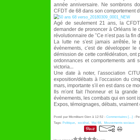
année anniversaire. Ne somb
rons do
CFDT de 68 dans son comportement d'
Agé de seulement 21 ans, la CFDT 
demander de prononcer à Orléans le d
révolutionnaire de "Ce n'est pas la fin d'
La lutte ne s'est jamais arrêtée, l
évènements, c'est de développer le 
démission de cette
confédération, ont 
ordonnances et comportements anti s
victoria...
Une date à noter, l'association CIT
exposition/débats à l'occasion du cin
mars, importante s'il en est dans ce m
Ils m'ont fait l'honneur et la grande
évènements, les combats qui en sont iss
Expos, témoignages, débats, vraiment ça
Posté par Micmilitant Gien à 12:52 -
Commentaires [
…
]
- Pe
Tags:
Politique
,
sociétal
,
Mai 68
,
Mouvements sociaux