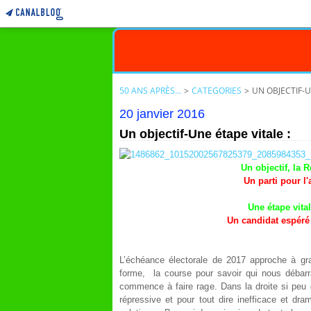
50 ANS APRÈS...
>
CATEGORIES
>
UN OBJECTIF-U
20 janvier 2016
Un objectif-Une étape vitale :
Un objectif, la 
Un parti pour l
Une étape vital
Un candidat espéré
L’échéance électorale de 2017 approche à gra
forme, la course pour savoir qui nous débarr
commence à faire rage. Dans la droite si peu ga
répressive et pour tout dire inefficace et d