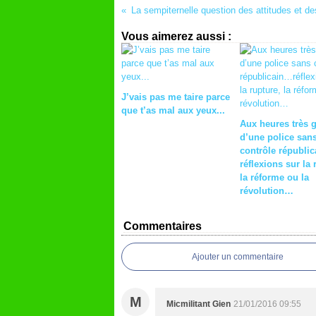
La sempiternelle question des attitudes et d
Vous aimerez aussi :
J’vais pas me taire parce
que t’as mal aux yeux...
Aux heures très 
d’une police san
contrôle républi
réflexions sur la 
la réforme ou la
révolution…
Commentaires
Ajouter un commentaire
M
Micmilitant Gien
21/01/2016 09:55