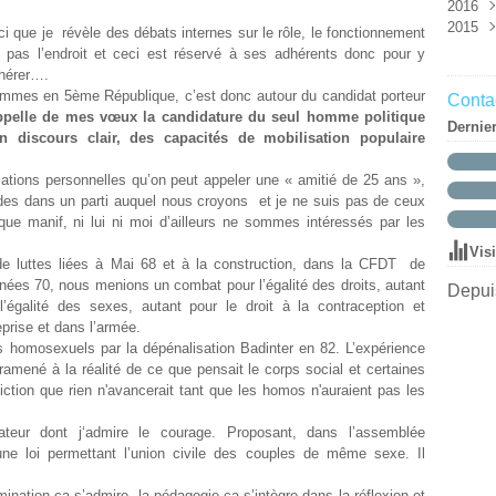
2016
Mar
Mai
Aoû
Oct
Nov
Déc
2015
Févr
Avri
Juin
Sep
Oct
Nov
Déc
i que je révèle des débats internes sur le rôle, le fonctionnement
Janv
Mar
Mai
Aoû
Aoû
Oct
Nov
Déc
st pas l’endroit et ceci est réservé à ses adhérents donc pour y
Mar
Juil
Juil
Sep
Oct
Nov
dhérer….
Févr
Juin
Juin
Aoû
Sep
Oct
sommes en 5
ème
République, c’est donc autour du candidat porteur
Contac
Janv
Mai
Mai
Juil
Aoû
appelle de mes vœux la candidature du seul homme politique
Dernie
Avri
Avri
Juin
Juil
un discours clair, des capacités de mobilisation populaire
Mar
Mar
Mai
Juin
Févr
Févr
Avri
Mai
tions personnelles qu’on peut appeler une « amitié de 25 ans »,
Janv
Janv
Mar
Avri
des dans un parti auquel nous croyons et je ne suis pas de ceux
Févr
Mar
que manif, ni lui ni moi d’ailleurs ne sommes intéressés par les
Janv
Févr
.
Vis
Janv
de luttes liées à Mai 68 et à la construction, dans la CFDT de
ées 70, nous menions un combat pour l’égalité des droits, autant
Depuis
égalité des sexes, autant pour le droit à la contraception et
eprise et dans l’armée.
 homosexuels par la dépénalisation Badinter en 82. L’expérience
 ramené à la réalité de ce que pensait le corps social et certaines
tion que rien n'avancerait tant que les homos n'auraient pas les
teur dont j‘admire le courage. Proposant, dans l’assemblée
 une loi permettant l’union civile des couples de même sexe. Il
mination ça s’admire, la pédagogie ça s’intègre dans la réflexion et