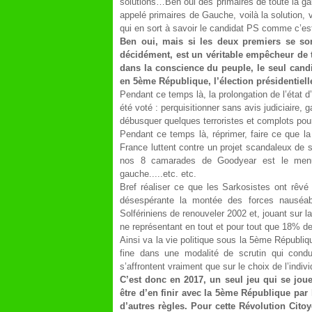
solutions…Ben oui des primaires de toute la g
appelé primaires de Gauche, voilà la solution,
qui en sort à savoir le candidat PS comme c’est
Ben oui, mais si les deux premiers se son
décidément, est un véritable empêcheur de 
dans la conscience du peuple, le seul cand
en 5
ème
République, l’élection présidentiell
Pendant ce temps là, la prolongation de l’état d
été voté : perquisitionner sans avis judiciaire,
débusquer quelques terroristes et complots pou
Pendant ce temps là, réprimer, faire ce que la
France luttent contre un projet scandaleux de s
nos 8 camarades de Goodyear est le menu q
gauche.....etc. etc.
Bref réaliser ce que les Sarkosistes ont rêvé 
désespérante la montée des forces nauséa
Solfériniens de renouveler 2002 et, jouant sur l
ne représentant en tout et pour tout que 18% d
Ainsi va la vie politique sous la 5
ème
Républiqu
fine dans une modalité de scrutin qui condui
s’affrontent vraiment que sur le choix de l’indi
C’est donc en 2017, un seul jeu qui se joue
être d’en finir avec la 5
ème
République par l
d’autres règles. Pour cette Révolution Citoy