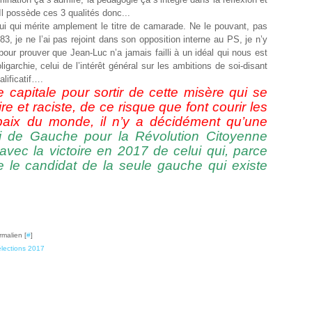
 Il possède ces 3 qualités donc...
ui qui mérite amplement le titre de camarade. Ne le pouvant, pas
83, je ne l’ai pas rejoint dans son opposition interne au PS, je n’y
our prouver que Jean-Luc n’a jamais failli à un idéal qui nous est
garchie, celui de l’intérêt général sur les ambitions de soi-disant
alificatif….
 capitale pour sortir de cette misère qui se
re et raciste, de ce risque que font courir les
 paix du monde, il n’y a décidément qu’une
rti de Gauche pour la Révolution Citoyenne
vec la victoire en 2017 de celui qui, parce
tre le candidat de la seule gauche qui existe
rmalien [
#
]
élections 2017