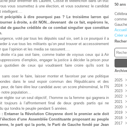
auche pour enfermer les Laurent, Cosse et Mélenchon dans un truc
50 ans 
 vous vous soumettez à une élection, et vous soutenez le candidat
 intelligent….
Célébra
t précipités à dire pourquoi pas ? Le troisième larron qui
comment
tourner à droite, a dit NON…devenant de ce fait
, espérons le,
Gauche
idat de gauche crédible de ce combat singulier que constitue
Accueil
e.
Créer u
’urgence, voté par tous les députés sauf six, sert à ce pourquoi il a
Recher
 garder à vue tous les militants qu’on peut trouver et accessoirement
r que l’opinion et les media se rassurent….
 droite n’a pas osé faire, comme traiter de voyous ceux qui à Air
uppressions d’emplois, engager la justice à décider la prison pour
uotidien de ceux qui voudraient faire croire qu'ils sont la
Archiv
sans oser le faire, laisser monter et favoriser par une politique
2025
bondes dans le seul espoir commun des Républicains et des
2024
Aoû
a peur, de faire élire leur candidat avec un score phénoménal, le FN
2023
Juin
Déc
e notre population…
2022
Janv
Sep
Oct
e réglée sur un seul objectif, l’homme ou la femme qui gagnera in
2021
Aoû
Juil
Déc
t toujours à l’affrontement final de deux grands partis qui ne
2020
Juil
Avri
Sep
Déc
vidu qui tondra le peuple pendant 5 années.
2019
Juin
Juin
Nov
Nov
 : Entamer la Révolution Citoyenne dont le premier acte doit
2018
Mai
Oct
Oct
Déc
’élection d’une Assemblée Constituante proposant au peuple
2017
Avri
Aoû
Sep
Nov
Déc
enne, le parti qui la porte, le Parti de Gauche fondé par Jean