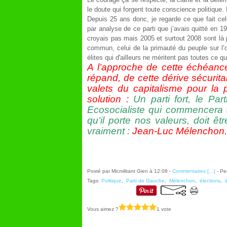
le doute qui forgent toute conscience politique.
Depuis 25 ans donc, je regarde ce que fait cel
par analyse de ce parti que j’avais quitté en 19
croyais pas mais 2005 et surtout 2008 sont là p
commun, celui de la primauté du peuple sur l’oli
élites qui d'ailleurs ne méritent pas toutes ce qu
A l’approche de cette échéance
répand, de cette dérive sécuritai
valets du capitalisme pour la
solution :
Un parti fort, le Pa
Ecosocialiste qui commencera a
qu’il porte nos valeurs, doit ê
vraiment :
Jean-Luc Mélenchon.
Posté par Micmilitant Gien à 12:08 -
Commentaires [
…
]
- Pe
Tags:
Politique
,
Parti de Gauche
,
Mélenchon
,
élections
,
Vous aimez ?
1 vote