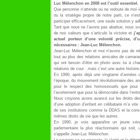
Luc Mélenchon en 2008 est l’outil essentiel.
Que personne n’attende ou ne redoute de moi ic
ou la stratégie propre de notre parti, ce n’e
participer efficacement, une seule solution y a
Tant que nous ne l’avons pas abattue, nous 
de nos valeurs que s’articule la victoire et
j’
actuel porteur d’une volonté précise, d’
nécessaires : Jean-Luc Mélenchon.
Jean-Luc Mélenchon et moi n’avons pas de rela
tout au plus des relations amicales de camara
qui ont besoin d’être en photo avec lui à cha
relations de cour…mais c’est une autre histoire
En 1990, après déjà une vingtaine d’années 
l’époque, du mouvement révolutionnaire des ann
pour le respect des homosexuels que pour l’
l’avortement que pour la démocratie dans l’entr
Nous croyions avons avancé sur les droits des
d’une adoption d’enfant en célibataire m’a vite
de ses institutions comme la DDAS et la convic
mêmes droits de vie que les autres.
En 1990, je vois apparaître un jeune séna
parlementaire la plus réactionnaire qui soit,
s'appelle Jean-Luc Mélenchon.
Le courage ça se respecte, la clarté et la déter