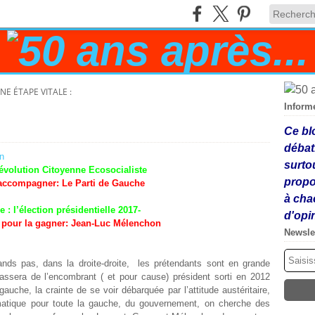
NE ÉTAPE VITALE :
Inform
Ce bl
débat
surto
Révolution Citoyenne Ecosocialiste
propo
'accompagner: Le Parti de Gauche
à cha
e : l’élection présidentielle 2017-
d'opi
 pour la gagner: Jean-Luc Mélenchon
Newsle
nds pas, dans la droite-droite, les prétendants sont en grande
assera de l’encombrant ( et pour cause) président sorti en 2012
uche, la crainte de se voir débarquée par l’attitude austéritaire,
ramatique pour toute la gauche, du gouvernement, on cherche des