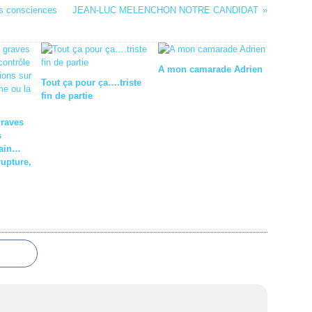
es consciences
JEAN-LUC MELENCHON NOTRE CANDIDAT
A mon camarade Adrien
Tout ça pour ça….triste
fin de partie
graves
s
cain…
rupture,