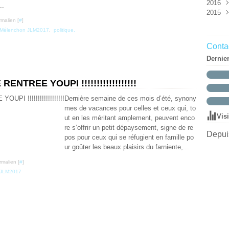
2016
Mar
Mai
Aoû
Oct
Nov
Déc
..
2015
Févr
Avri
Juin
Sep
Oct
Nov
Déc
malien [
#
]
Janv
Mar
Mai
Aoû
Aoû
Oct
Nov
Déc
Mélenchon JLM2017
,
politique.
Mar
Juil
Juil
Sep
Oct
Nov
Févr
Juin
Juin
Aoû
Sep
Oct
Contac
Janv
Mai
Mai
Juil
Aoû
Dernie
Avri
Avri
Juin
Juil
Mar
Mar
Mai
Juin
Févr
Févr
Avri
Mai
NTREE YOUPI !!!!!!!!!!!!!!!!!!
Janv
Janv
Mar
Avri
Dernière semaine de ces mois d’été, synony
Févr
Mar
mes de vacances pour celles et ceux qui, to
Janv
Févr
Vis
ut en les méritant amplement, peuvent enco
Janv
re s’offrir un petit dépaysement, signe de re
Depuis
pos pour ceux qui se réfugient en famille po
ur goûter les beaux plaisirs du farniente,...
rmalien [
#
]
 JLM2017