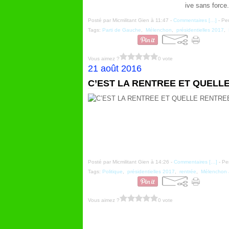
ive sans force.
Posté par Micmilitant Gien à 11:47 -
Commentaires [
…
]
- Per
Tags:
Parti de Gauche
,
Mélenchon
,
présidentielles 2017
,
Vous aimez ?
0 vote
21 août 2016
C’EST LA RENTREE ET QUELLE RE
Posté par Micmilitant Gien à 14:26 -
Commentaires [
…
]
- Pe
Tags:
Politique
,
présidentielles 2017
,
rentrée
,
Mélenchon
Vous aimez ?
0 vote