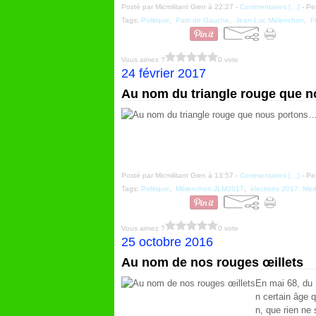
Posté par Micmilitant Gien à 22:27 -
Commentaires [
…
]
- Pe
Tags:
Politique
,
Parti de Gauche
,
Jean-Luc Mélenchon
,
F
Vous aimez ?
0 vote
24 février 2017
Au nom du triangle rouge que 
Posté par Micmilitant Gien à 13:57 -
Commentaires [
…
]
- Pe
Tags:
Politique
,
Mélenchon JLM2017
,
élections 2017. Med
Vous aimez ?
0 vote
25 octobre 2016
Au nom de nos rouges œillets
En mai 68, du 
n certain âge q
n, que rien ne