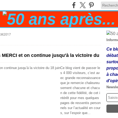
LM2017
Inform
Ce bl
 MERCI et on continue jusqu’à la victoire du
débat
surto
Ce blog vient de passer le
propo
s 4 000 visiteurs, c’est av
à cha
ec grande reconnaissance
d'opi
que je remercie chaleureu
Newsle
sement chacune et chacu
n de cette fidélité, de cet i
ntérêt pour mes quelques
pages de ressentis person
nels sur l’actualité en cour
s, sur l’espoir que...