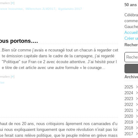
rmalien [
#
]
50 ans 
rance Insoumise
,
Mélenchon JLM2017
,
législatives 2017
Célébra
comment
Gauche
Accueil
Créer u
nous portons….
Recher
Bien sûr comme j’avais e ncouragé tout un chacun à regarder cet
te émission capitale dans le cadre de la campagne, j’ai regardé
"Politique" sur Fran ce 2 avec écoute attentive. J’ai hésité pour l
e titre de cet article avec une autre formule « le courage...
Archiv
rmalien [
#
]
ias
2025
2024
Aoû
2023
Juin
Déc
2022
Janv
Sep
Oct
2021
Aoû
Juil
Déc
2020
Juil
Avri
Sep
Déc
2019
Juin
Juin
Nov
Nov
haut de nos 20 ans, nous critiquions âprement nos camarades d’u
2018
Mai
Oct
Oct
Déc
ui nous expliquaient longuement que notre révolution n’irait pas loi
2017
Avri
Aoû
Sep
Nov
Déc
 se ferait sans relève politique, que le peuple même en grève mass