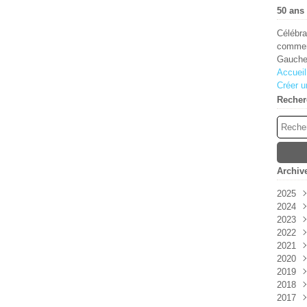
50 ans 
Célébra
comment
Gauche
Accueil
Créer u
Recher
Archiv
2025
2024
Aoû
2023
Juin
Déc
2022
Janv
Sep
Oct
2021
Aoû
Juil
Déc
2020
Juil
Avri
Sep
Déc
2019
Juin
Juin
Nov
Nov
2018
Mai
Oct
Oct
Déc
2017
Avri
Aoû
Sep
Nov
Déc