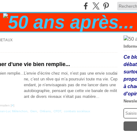
IETAUX
Inform
Ce bl
er d'une vie bien remplie...
débat
surto
L’envie d’écrire chez moi, n’est pas une envie soudai
propo
ne, c’est un rêve qui m’a poursuivi toute ma vie. Cep
endant, je n’envisageais pas de me lancer dans une
à cha
autobiographie, pensant que cette vie banale de milit
d'opi
ant de divers niveaux n’était pas matière...
Newsle
rmalien [
#
]
ean-Luc Mélenchon
,
Gien
,
Orléans
,
CFDT
,
combats sociétaux