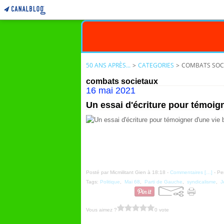
50 ANS APRÈS...
>
CATEGORIES
>
COMBATS SOC
combats societaux
16 mai 2021
Un essai d'écriture pour témoign
Posté par Micmilitant Gien à 18:18 -
Commentaires [
…
]
- Pe
Tags:
Politique
,
Mai 68
,
Parti de Gauche
,
syndicalisme
,
J
Vous aimez ?
0 vote