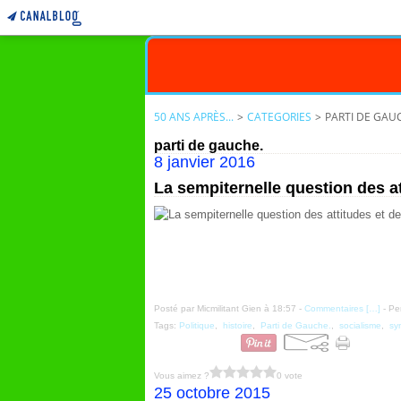
50 ANS APRÈS...
>
CATEGORIES
>
PARTI DE GAU
parti de gauche.
8 janvier 2016
La sempiternelle question des a
Posté par Micmilitant Gien à 18:57 -
Commentaires [
…
]
- Pe
Tags:
Politique
,
histoire
,
Parti de Gauche.
,
socialisme
,
sy
Vous aimez ?
0 vote
25 octobre 2015