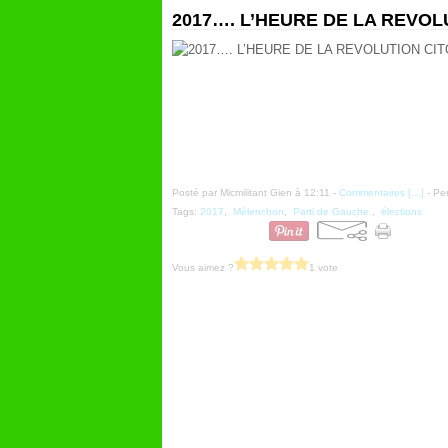
2017…. L’HEURE DE LA REVOL
Posté par Micmilitant Gien à 12:11 -
Commentaires [
…
]
- Per
Tags:
2017
,
Mélenchon
,
Parti de Gauche.
,
élections
Vous aimez ?
1 vote