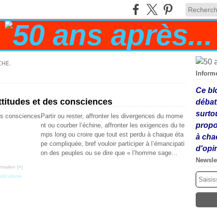
CHE.
Inform
Ce bl
ttitudes et des consciences
débat
surto
Partir ou rester, affronter les divergences du mome
propo
nt ou courber l’échine, affronter les exigences du te
mps long ou croire que tout est perdu à chaque éta
à cha
pe compliquée, bref vouloir participer à l’émancipati
d'opi
on des peuples ou se dire que « l’homme sage...
Newsle
rmalien [
#
]
ndicalisme