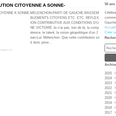
50 ans 
UTION CITOYENNE A SONNE-
Célébra
MELENCHON-PARTI DE GAUCHE-RASSEM
comment
BLEMENTS CITOYENS ETC. ETC. REFLEX
Gauche
ION CONTRIBUTIVE AUX CONDITIONS D’U
Accueil
NE VICTOIRE Je n’ai pas, loin de là, la comp
Créer u
étence, le talent, la vision géopolitique d’un J
ean-Luc Mélenchon. Que cette contribution so
Recher
it donc prise...
malien [
#
]
Archiv
2025
2024
Aoû
2023
Juin
Déc
2022
Janv
Sep
Oct
2021
Aoû
Juil
Déc
2020
Juil
Avri
Sep
Déc
2019
Juin
Juin
Nov
Nov
2018
Mai
Oct
Oct
Déc
2017
Avri
Aoû
Sep
Nov
Déc