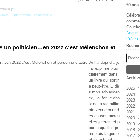
50 ans 
rmalien [
#
]
Célébra
oumise.
,
Quatennens
,
16 octobre 2022
comment
Gauche
Accueil
Créer u
Recher
as un politicien…en 2022 c’est Mélenchon et
Je l’ai déjà dit, je
l’ai exprimé plus
clairement dans
Archiv
un livre qui sortir
a peut-être…, dè
2025
s mon adolescen
2024
Aoû
ce, j’ai fait le cho
2023
Juin
Déc
ix de la vie milita
2022
Janv
Sep
Oct
nte vécue pour d
2021
Aoû
Juil
Déc
es causes auxqu
2020
Juil
Avri
Sep
Déc
elles je crois et p
2019
Juin
Juin
Nov
Nov
our lesquelles je
2018
Mai
Oct
Oct
Déc
me suis largeme
2017
Avri
Aoû
Sep
Nov
Déc
nt investi notam