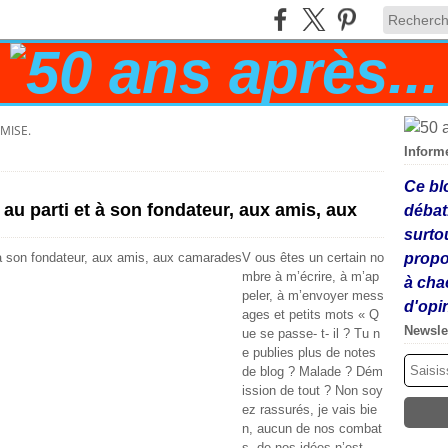
MISE.
Inform
Ce bl
 au parti et à son fondateur, aux amis, aux
débat
surto
V ous êtes un certain no
propo
mbre à m’écrire, à m’ap
à cha
peler, à m’envoyer mess
d'opi
ages et petits mots « Q
Newsle
ue se passe- t- il ? Tu n
e publies plus de notes
de blog ? Malade ? Dém
ission de tout ? Non soy
ez rassurés, je vais bie
n, aucun de nos combat
s, de nos idées n’est...