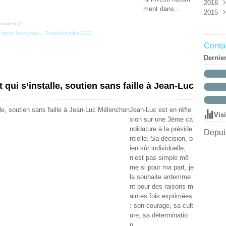
2016
Mar
Mai
Aoû
Oct
Nov
Déc
ment dans...
2015
Févr
Avri
Juin
Sep
Oct
Nov
Déc
Janv
Mar
Mai
Aoû
Aoû
Oct
Nov
Déc
rmalien [
#
]
Mar
Juil
Juil
Sep
Oct
Nov
France Insoumise.
,
Présidentielles 2022
Févr
Juin
Juin
Aoû
Sep
Oct
Contac
Janv
Mai
Mai
Juil
Aoû
Dernie
Avri
Avri
Juin
Juil
Mar
Mar
Mai
Juin
Févr
Févr
Avri
Mai
 qui s’installe, soutien sans faille à Jean-Luc
Janv
Janv
Mar
Avri
Févr
Mar
Janv
Févr
Jean-Luc est en réfle
Vis
Janv
xion sur une 3ème ca
ndidature à la préside
Depuis
ntielle. Sa décision, b
ien sûr individuelle,
n’est pas simple mê
me si pour ma part, je
la souhaite ardemme
nt pour des raisons m
aintes fois exprimées
: son courage, sa cult
ure, sa déterminatio
n...