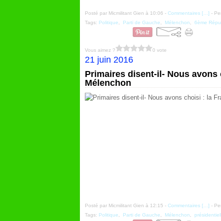
Posté par Micmilitant Gien à 10:06 -
Commentaires [
…
]
- Pe
Tags:
Politique
,
Parti de Gauche
,
Mélenchon
,
6ème Répu
Vous aimez ?
0 vote
21 juin 2016
Primaires disent-il- Nous avons
Mélenchon
Posté par Micmilitant Gien à 12:15 -
Commentaires [
…
]
- Pe
Tags:
Politique
,
Parti de Gauche
,
Mélenchon
,
présidentie