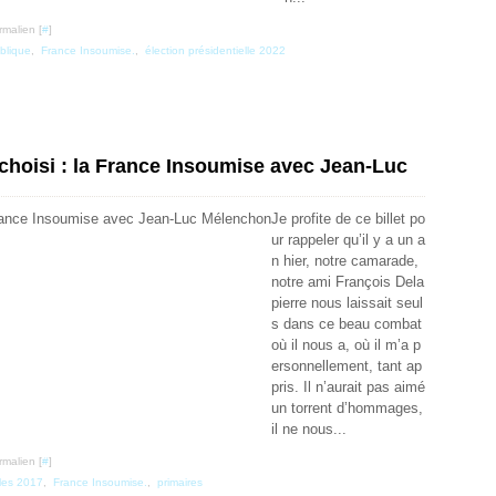
rmalien [
#
]
blique
,
France Insoumise.
,
élection présidentielle 2022
 choisi : la France Insoumise avec Jean-Luc
Je profite de ce billet po
ur rappeler qu’il y a un a
n hier, notre camarade,
notre ami François Dela
pierre nous laissait seul
s dans ce beau combat
où il nous a, où il m’a p
ersonnellement, tant ap
pris. Il n’aurait pas aimé
un torrent d’hommages,
il ne nous...
rmalien [
#
]
lles 2017
,
France Insoumise.
,
primaires