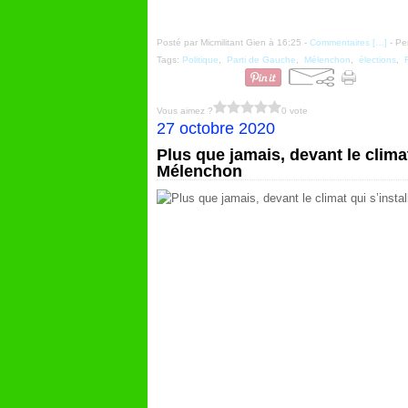
Posté par Micmilitant Gien à 16:25 -
Commentaires [
…
]
- Pe
Tags:
Politique
,
Parti de Gauche
,
Mélenchon
,
élections
,
Vous aimez ?
0 vote
27 octobre 2020
Plus que jamais, devant le climat
Mélenchon