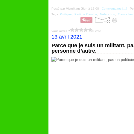
Posté par Micmilitant Gien à 17:08 -
Commentaires [
…
]
- Pe
Tags:
Politique
,
Parti de Gauche
,
Mélenchon
,
France Ins
Vous aimez ?
0 vote
13 avril 2021
Parce que je suis un militant, p
personne d’autre.